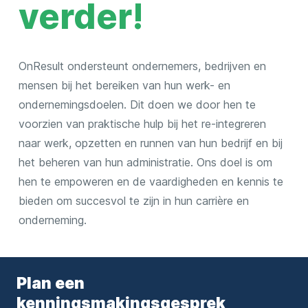
verder!
k
e
l
OnResult ondersteunt ondernemers, bedrijven en
mensen bij het bereiken van hun werk- en
ondernemingsdoelen. Dit doen we door hen te
voorzien van praktische hulp bij het re-integreren
naar werk, opzetten en runnen van hun bedrijf en bij
het beheren van hun administratie. Ons doel is om
hen te empoweren en de vaardigheden en kennis te
bieden om succesvol te zijn in hun carrière en
onderneming.
Plan een
kenningsmakingsgesprek