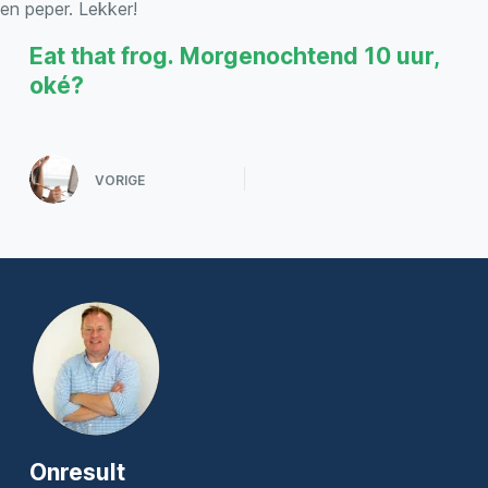
en peper. Lekker!
Eat that frog. Morgenochtend 10 uur,
oké?
VORIGE
Onresult