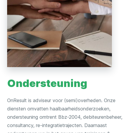
k
e
l
Ondersteuning
OnResult is adviseur voor (semi)overheden. Onze
diensten omvatten haalbaarheidsonderzoeken,
ondersteuning omtrent Bbz-2004, debiteurenbeheer,
consultancy, re-integratietrajecten. Daarnaast